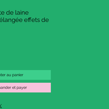
te de laine
langée effets de
ter au panier
nder et payer