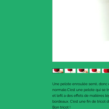
Une pelote enroulée serré, donc e
normale.C'est une pelote qui se tr
et lefil a des effets de matières 
bordeaux. C'est une fin de tricot d
Bon tricot !