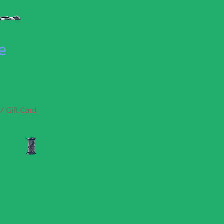
se
/ Gift Card