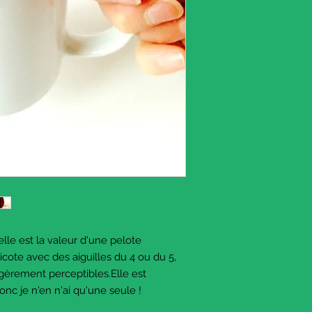
lle est la valeur d'une pelote
icote avec des aiguilles du 4 ou du 5,
légèrement perceptibles.Elle est
onc je n'en n'ai qu'une seule !