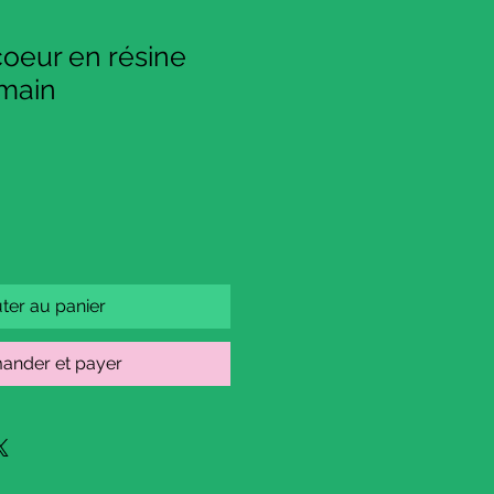
oeur en résine
 main
ter au panier
nder et payer