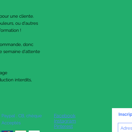
 pour une cliente.
ouleurs, ou d'autres
formation !
r commande, donc
te semaine d'attente
sage
uction interdits,
Inscri
Facebook
Paypal , CB, chèque
Instagram
Acceptés
Pinterest