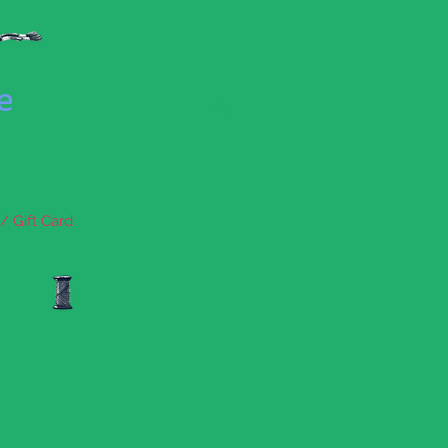
se
/ Gift Card