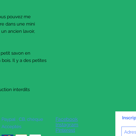
room or bathroom.
© The Sausage Minia
July 2021. All rights r
vous pouvez me
re dans une mini
 un ancien lavoir,
le petit savon en
 bois. Il y a des petites
uction interdits
Inscri
Facebook
Paypal , CB, chèque
Instagram
Acceptés
Pinterest