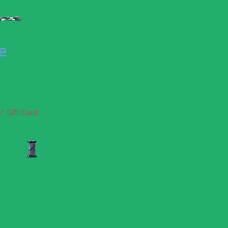
se
/ Gift Card