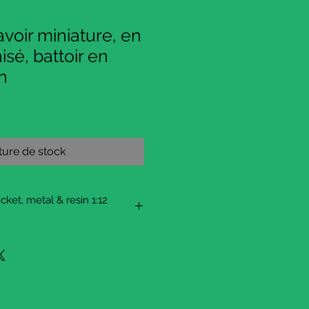
avoir miniature, en
sé, battoir en
in
ure de stock
ket, metal & resin 1:12
cket I made with accessories, a
et with resin, a wooden washing
 mini soap in polymer clay.
s an accessory for a doll's
ttle garden, or in the laundry