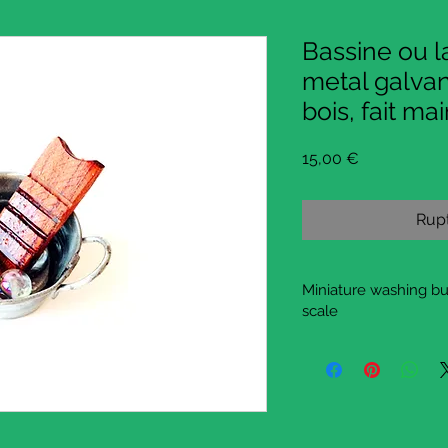
Bassine ou l
metal galvani
bois, fait ma
Prix
15,00 €
Rupt
Miniature washing buc
scale
This is a miniature bu
tiny round metal buck
board, and I made the
This wood be perfect a
house, diorama, in a li