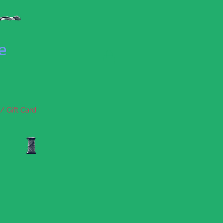
se
/ Gift Card