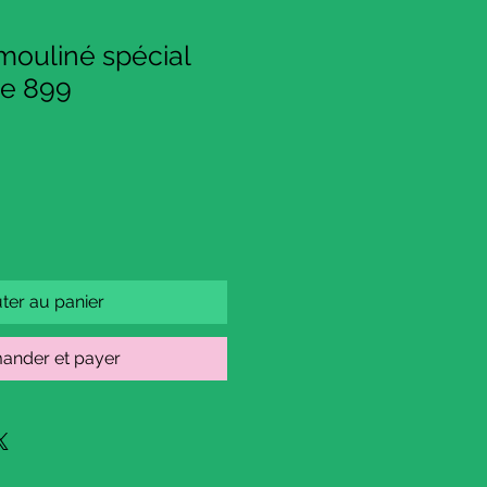
ouliné spécial
se 899
ter au panier
nder et payer