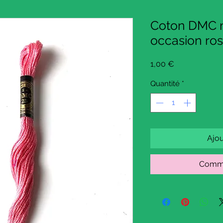
Coton DMC m
occasion ro
Prix
1,00 €
Quantité
*
Ajou
Comma