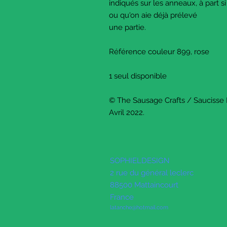
indiqués sur les anneaux, à part si j
ou qu'on aie déjà prélevé
une partie.
Référence couleur 899, rose
1 seul disponible
© The Sausage Crafts / Saucisse
Avril 2022.
SOPHIELDESIGN
2 rue du général leclerc
88500 Mattaincourt
France
latanche@hotmail.com