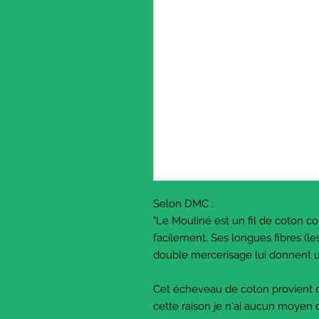
Selon DMC :
"Le Mouliné est un fil de coton c
facilement. Ses longues fibres (l
double mercerisage lui donnent un
Cet écheveau de coton provient d
cette raison je n'ai aucun moyen d