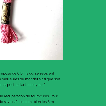
omposé de 6 brins qui se séparent
es meilleures du monde) ainsi que son
 aspect brillant et soyeux."
e récupération de fournitures. Pour
e savoir s'il contient bien les 8 m