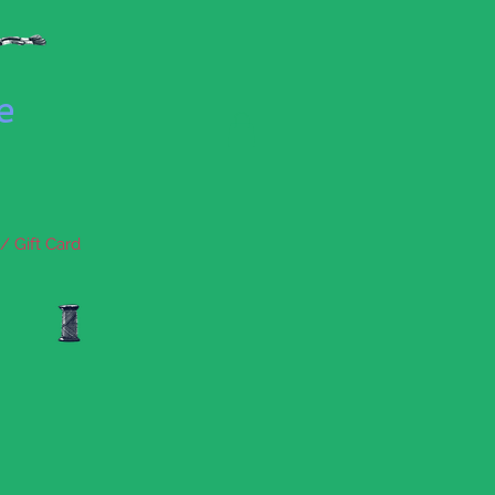
se
/ Gift Card