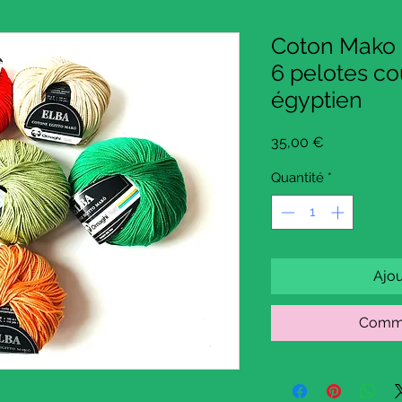
Coton Mako 
6 pelotes co
égyptien
Prix
35,00 €
Quantité
*
Ajou
Comma