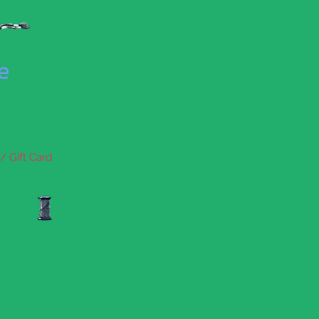
se
/ Gift Card