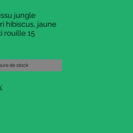
ssu jungle
i hibiscus, jaune
i rouille 15
ure de stock