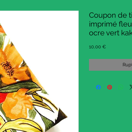
Coupon de ti
imprimé fleur
ocre vert kak
Prix
10,00 €
Rupt