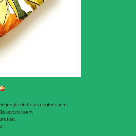
é jungle de fleurs couleur ocre,
(ils apparaissent
les kaki.
t :