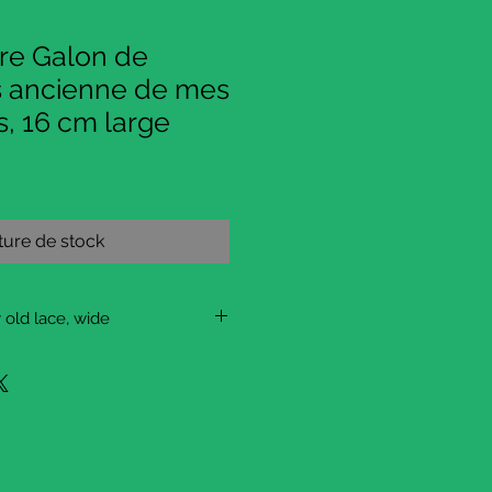
ire Galon de
ès ancienne de mes
, 16 cm large
ure de stock
 old lace, wide
, I rediscovered a cardboard
nd old lace that came from both
wing and knitting a lot in their