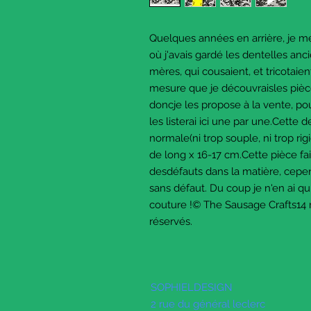
Quelques années en arrière, je m
où j'avais gardé les dentelles anc
mères, qui cousaient, et tricotaie
mesure que je découvraisles pièces
doncje les propose à la vente, po
les listerai ici une par une.Cette d
normale(ni trop souple, ni trop rigi
de long x 16-17 cm.Cette pièce fai
desdéfauts dans la matière, cepe
sans défaut. Du coup je n'en ai 
couture !© The Sausage Crafts14 
réservés.
SOPHIELDESIGN
2 rue du général leclerc