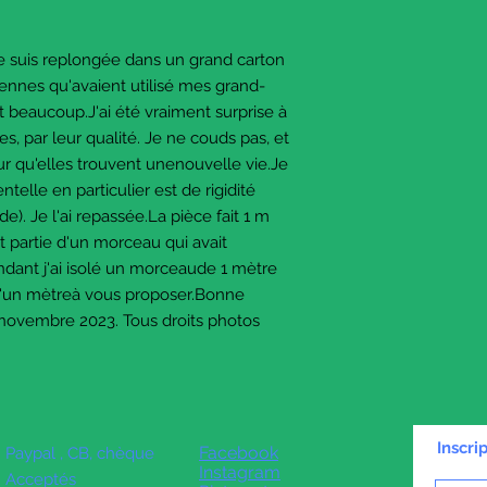
I was so surprised, wh
quality of
e suis replongée dans un grand carton
what they had saved.
iennes qu'avaient utilisé mes grand-
nt beaucoup.J'ai été vraiment surprise à
I don't sew myself, and
, par leur qualité. Je ne couds pas, et
to these
ur qu'elles trouvent unenouvelle vie.Je
oldies, and I will list
entelle en particulier est de rigidité
Due to their age, the la
de). Je l'ai repassée.La pièce fait 1 m
been thoroughly
t partie d'un morceau qui avait
cleaned and washed.
ndant j'ai isolé un morceaude 1 mètre
qu'un mètreà vous proposer.Bonne
Here we have a piece 
novembre 2023. Tous droits photos
This piece had flaws, 
meter
piece with no flaws, th
Enjoy sewing and craf
Inscri
Facebook
Paypal , CB, chèque
© The Sausage Craft
Instagram
Acceptés
14 nov 2023. All photo