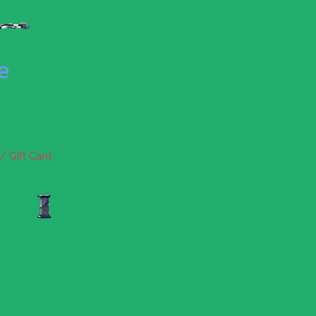
se
/ Gift Card