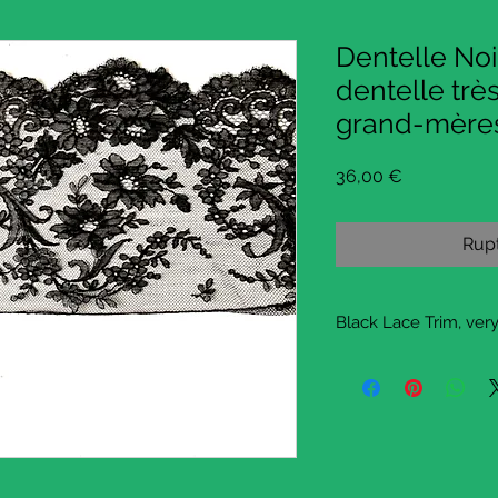
Dentelle No
dentelle tr
grand-mères
Prix
36,00 €
Rupt
Black Lace Trim, very
A couple of years ago
box into which
I had stored fabric a
my
grandmas, who were se
time.