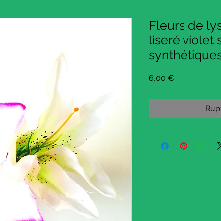
Fleurs de ly
liseré violet 
synthétique
Prix
6,00 €
Rupt