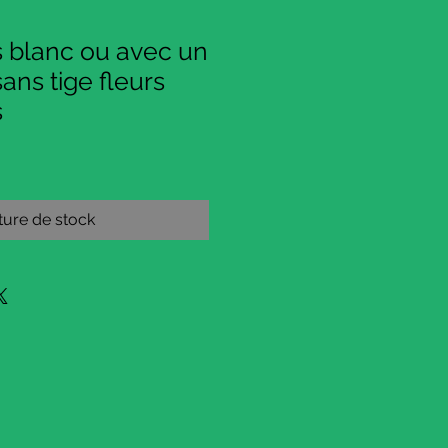
s blanc ou avec un
sans tige fleurs
s
ure de stock