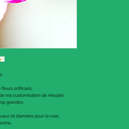
es.
leurs artificiels,
ors de ma customisation de meuble
trop grandes.
ueur et diamètre pour la rose,
lanche.