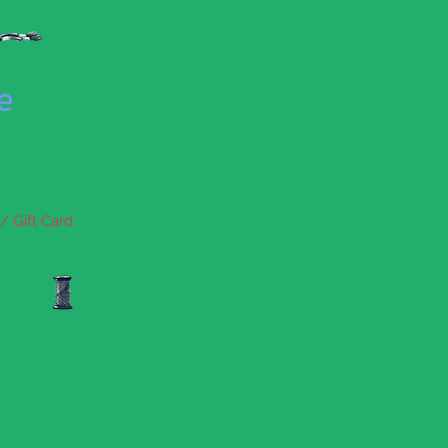
se
/ Gift Card