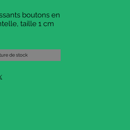
issants boutons en
telle, taille 1 cm
ure de stock