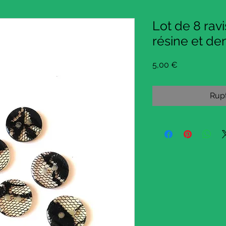
Lot de 8 rav
résine et den
Prix
5,00 €
Rupt