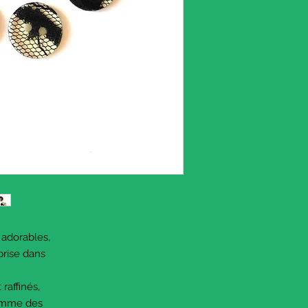
 adorables,
 prise dans
 raffinés,
 comme des