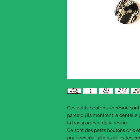
Ces petits boutons en résine sont
parce qu'ils montrent la dentelle
la transparence de la résine.
Ce sont des petits boutons chic et
pour des réalisations délicates