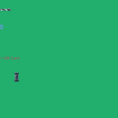
se
/ Gift Card