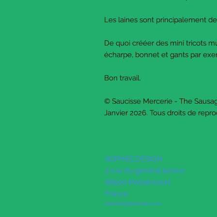
Les laines sont principalement de
De quoi crééer des mini tricots 
écharpe, bonnet et gants par ex
Bon travail.
© Saucisse Mercerie - The Sausa
Janvier 2026. Tous droits de repro
SOPHIELDESIGN
2 rue du général leclerc
88500 Mattaincourt
France
latanche@hotmail.com