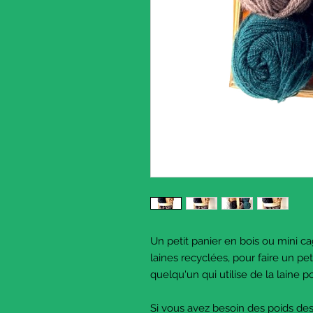
Un petit panier en bois ou mini c
laines recyclées, pour faire un pe
quelqu'un qui utilise de la laine p
Si vous avez besoin des poids des 