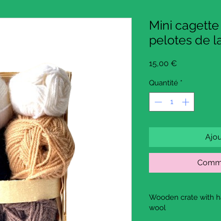
Mini cagette
pelotes de l
Prix
15,00 €
Quantité
*
Ajou
Comma
Wooden crate with ha
wool