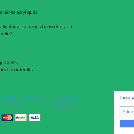
s laines acryliques.
multicolores, comme chaussettes, ou
emple !
ge Crafts
duction interdits
Inscri
Facebook
Paypal , CB, chèque
Instagram
Acceptés
Pinterest