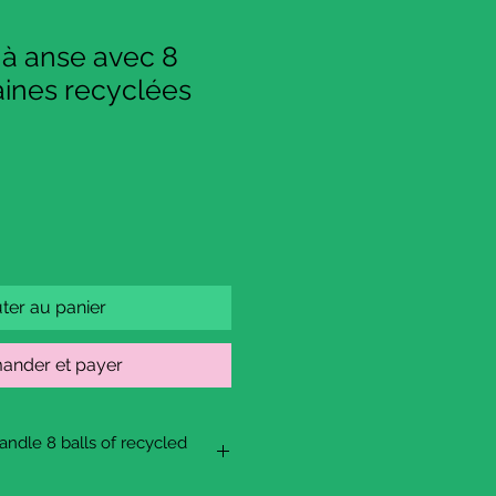
 à anse avec 8
aines recyclées
ter au panier
nder et payer
ndle 8 balls of recycled