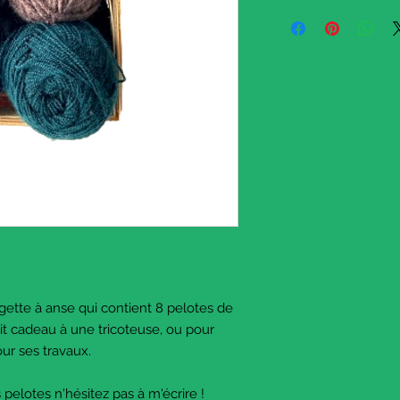
I put together these mu
of wool, that I recycle
crate so that you can
knitter, or crafty with 
The wool is mainly acr
There are various color
scarves and gloves fo
If you need the weight
Have fun knitting !
© The Sausage Crafts
January 2026. All righ
agette à anse qui contient 8 pelotes de
tit cadeau à une tricoteuse, ou pour
our ses travaux.
pelotes n'hésitez pas à m'écrire !