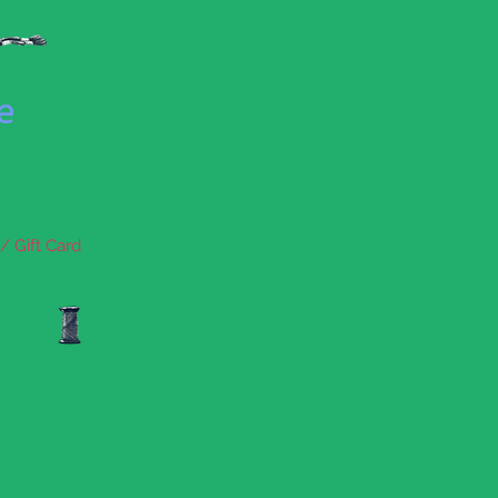
se
/ Gift Card