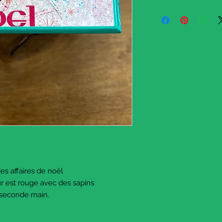
A square little box to 
storage.
It's second hand, the i
Dimensions :
Height 7.7 cm
Length and width 7.5
Second hand, former 
This item ships from 
apply upon reception
© Saucisse Mercerie 
September 2025.
des affaires de noël
eur est rouge avec des sapins
e seconde main.