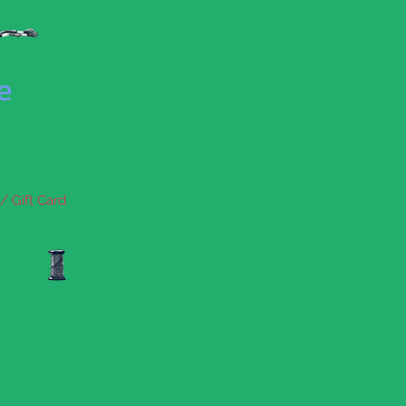
se
/ Gift Card