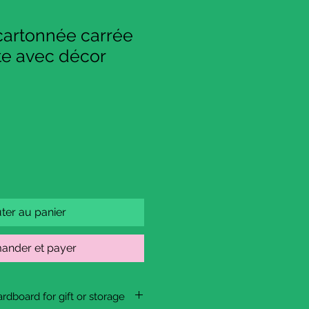
 cartonnée carrée
te avec décor
ter au panier
nder et payer
rdboard for gift or storage