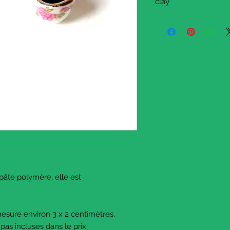
clay
This is a cute polymer
The dimensions are ap
The two teacups are no
© The Sausage Craft
September 2016. All r
pâte polymère, elle est
mesure environ 3 x 2 centimètres.
pas incluses dans le prix.