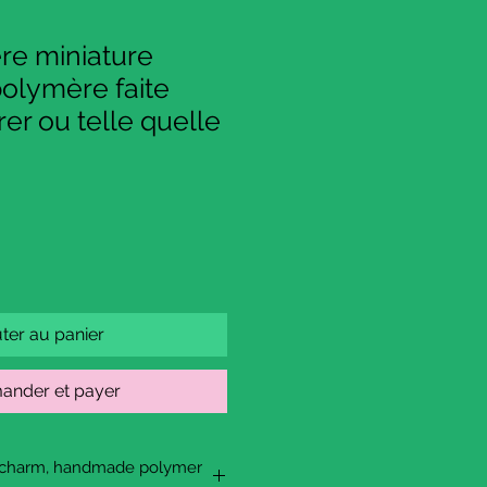
re miniature
olymère faite
er ou telle quelle
ter au panier
nder et payer
t charm, handmade polymer