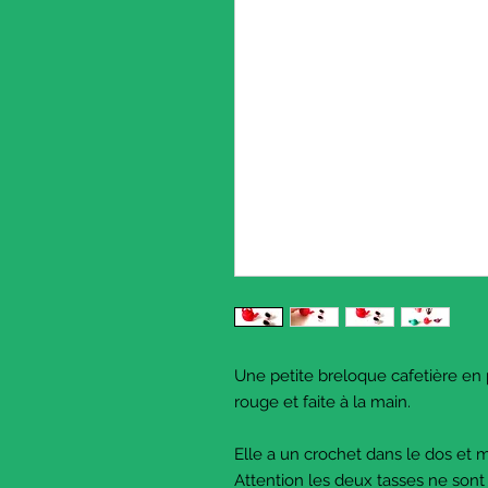
Une petite breloque cafetière en 
rouge et faite à la main.
Elle a un crochet dans le dos et 
Attention les deux tasses ne sont 