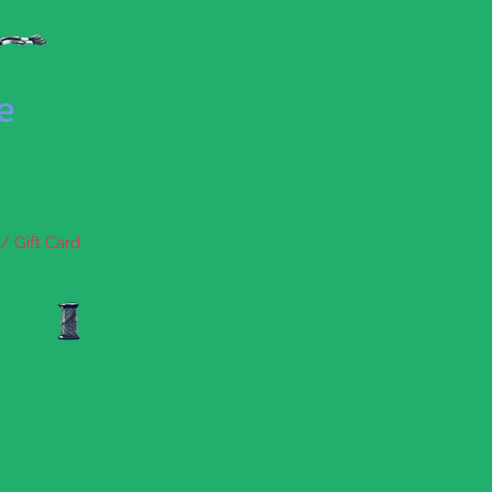
se
/ Gift Card