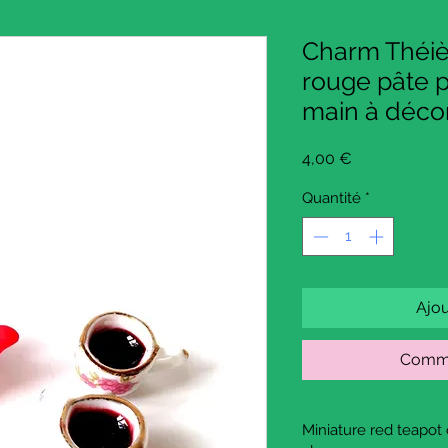
Charm Théiè
rouge pâte p
main à décor
Prix
4,00 €
Quantité
*
Ajou
Comma
Miniature red teapo