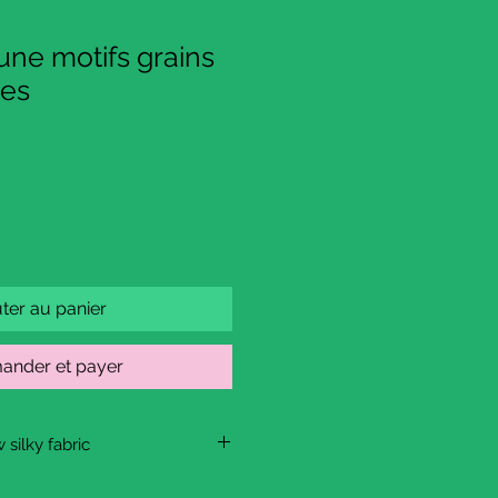
aune motifs grains
tes
ter au panier
nder et payer
 silky fabric
ic, thin with an abstract