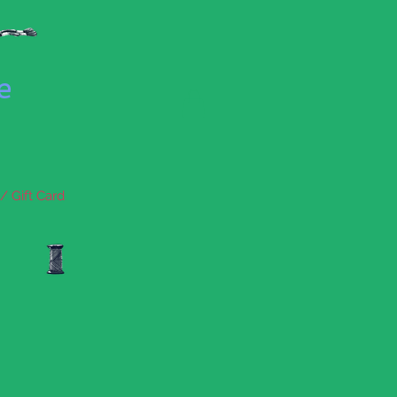
se
/ Gift Card