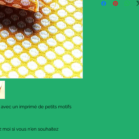
embroidered pattern
that looks like little c
with cream white
embroidered pattern.
These are 3 little piec
Here are the dimension
Piece 1 : 30 x 60 cm // 
Piece 2 : 34 x 70 cm // 
Piece 3 : 38 x 80 cm // 
This fabric is from upho
quality.
Please contact me if y
ne, avec un imprimé de petits motifs
ez moi si vous n'en souhaitez