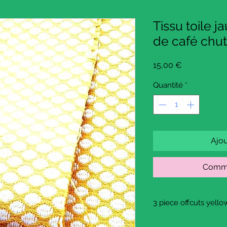
Tissu toile j
de café chu
Prix
15,00 €
Quantité
*
Ajou
Comma
3 piece offcuts yellow
This is a very fine fabr