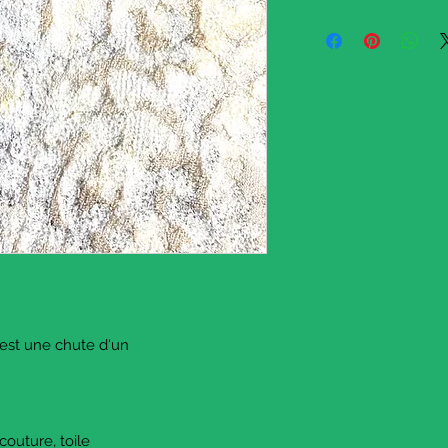
This is a piece that w
job.
This gorgeous velvet i
and
it has nice brocade pa
This piece is 33 cm x
13 inches x 37,40 inch
It could be used for an
also
quite flexible.
There are some other v
available in the shop,
© The Sausage Craft
March 2022.
 est une chute d'un
 couture, toile