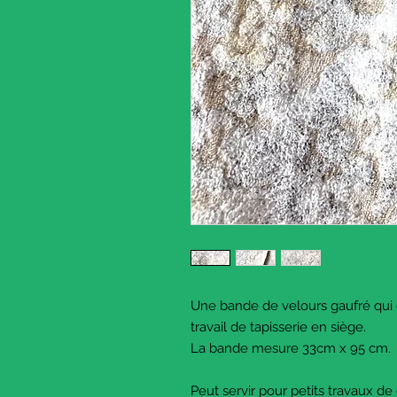
Une bande de velours gaufré qui
travail de tapisserie en siège.
La bande mesure 33cm x 95 cm.
Peut servir pour petits travaux de