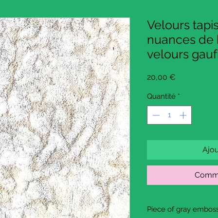
Velours tapiss
nuances de 
velours gau
Prix
20,00 €
Quantité
*
Ajou
Comma
Piece of gray embos