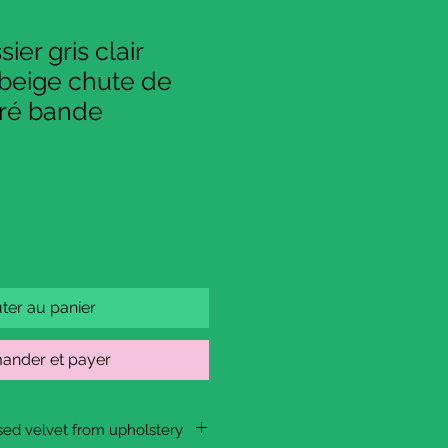
ier gris clair
beige chute de
fré bande
ter au panier
nder et payer
sed velvet from upholstery