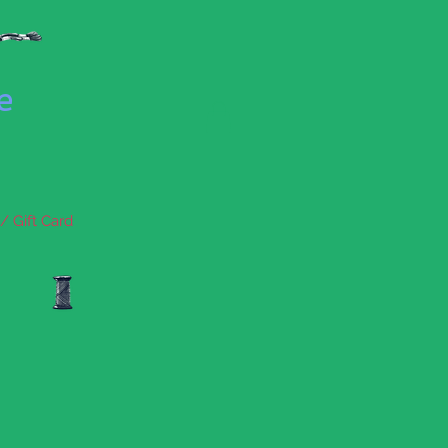
se
/ Gift Card