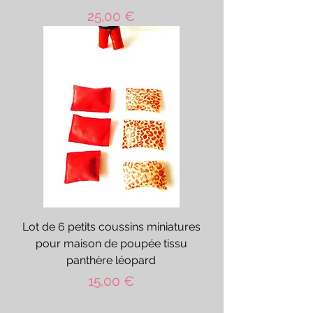
Prix
25,00 €
Lot de 6 petits coussins miniatures
pour maison de poupée tissu
panthère léopard
Prix
15,00 €