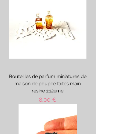
Bouteilles de parfum miniatures de
maison de poupée faites main
résine 1:12ème
Prix
8,00 €