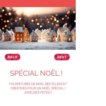
BACK
NEXT
SPÉCIAL NOËL !
FOURNITURES DE NOËL RECYCLÉES ET
CRÉATIVES POUR UN NOËL SPÉCIAL !
JOYEUSES FÊTES !!