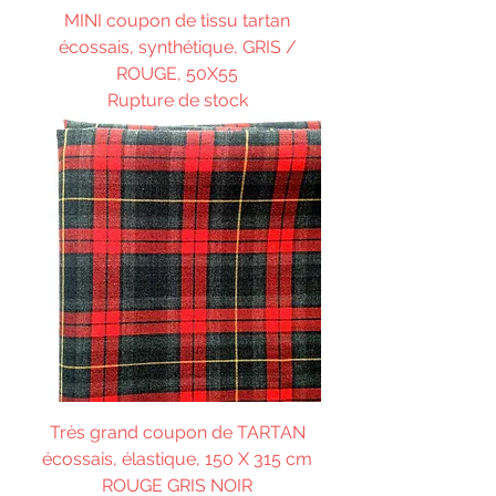
MINI coupon de tissu tartan
écossais, synthétique, GRIS /
ROUGE, 50X55
Rupture de stock
Très grand coupon de TARTAN
écossais, élastique, 150 X 315 cm
ROUGE GRIS NOIR