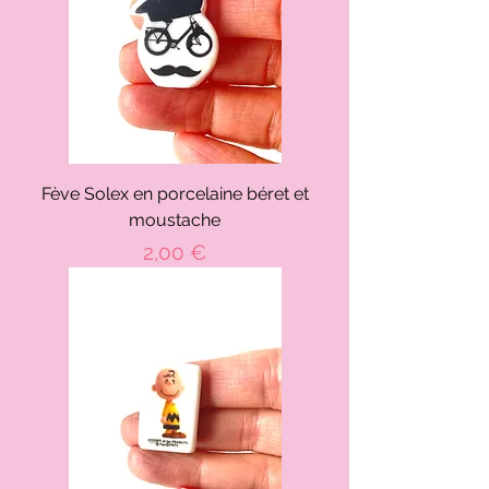
Fève Solex en porcelaine béret et
moustache
Prix
2,00 €