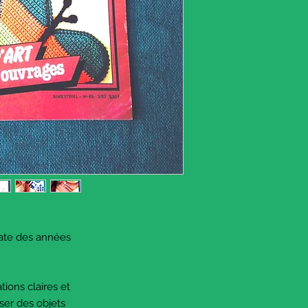
date des années
ations claires et
iser des objets