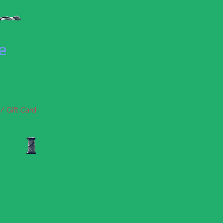
se
/ Gift Card