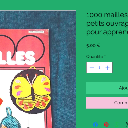
1000 mailles
petits ouvra
pour appren
Prix
5,00 €
Quantité
*
Ajou
Comma