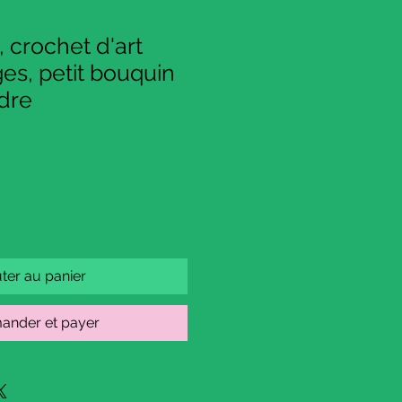
, crochet d'art
ges, petit bouquin
dre
ter au panier
nder et payer