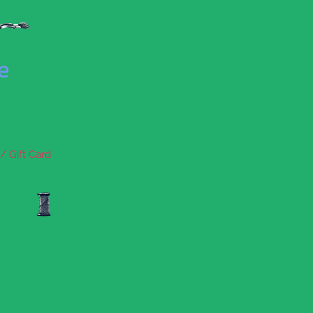
se
/ Gift Card