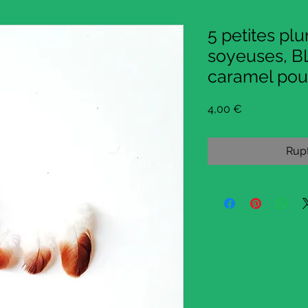
5 petites pl
soyeuses,
caramel pou
Prix
4,00 €
Rupt