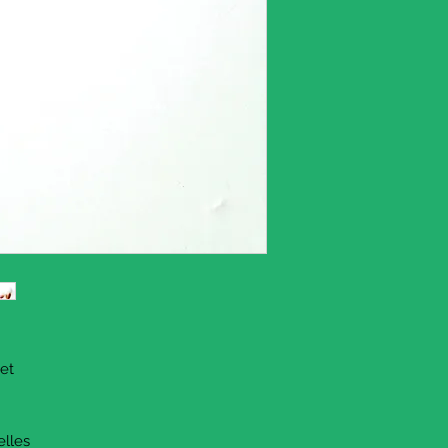
 et
elles