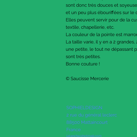
sont donc très douces et soyeuse
et un peu plus ébouriffées sur le
Elles peuvent servir pour de la cu
textile, chapellerie, etc.
La couleur de la pointe est marr
La taille varie, il y en a 2 grande
une petite, le tout ne dépassant 
sont très petites.
Bonne couture !
© Saucisse Mercerie
SOPHIELDESIGN
2 rue du général leclerc
88500 Mattaincourt
France
latanche@hotmail.com