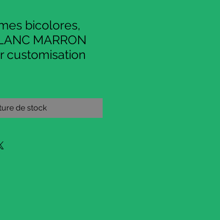
umes bicolores,
 BLANC MARRON
r customisation
ure de stock