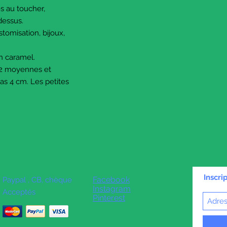
s au toucher,
 dessus.
stomisation, bijoux,
on caramel.
s, 2 moyennes et
pas 4 cm. Les petites
Inscri
Facebook
Paypal , CB, chèque
Instagram
Acceptés
Pinterest