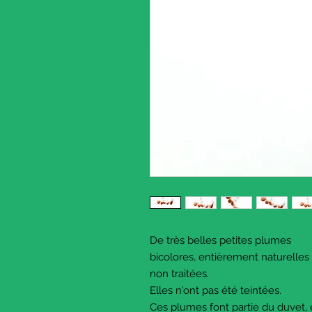
De très belles petites plumes
bicolores, entièrement naturelles
non traitées.
Elles n'ont pas été teintées.
Ces plumes font partie du duvet, 