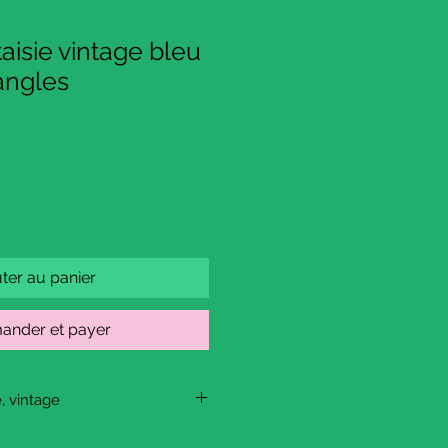
aisie vintage bleu
iangles
ter au panier
nder et payer
e, vintage
pply.