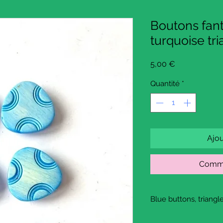
Boutons fant
turquoise tr
Prix
5,00 €
Quantité
*
Ajou
Comma
Blue buttons, triangl
This is a reclaimed su