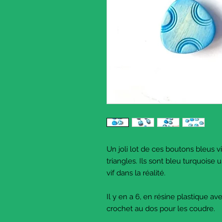
Un joli lot de ces boutons bleus v
triangles. Ils sont bleu turquoise
vif dans la réalité.
Il y en a 6, en résine plastique a
crochet au dos pour les coudre.