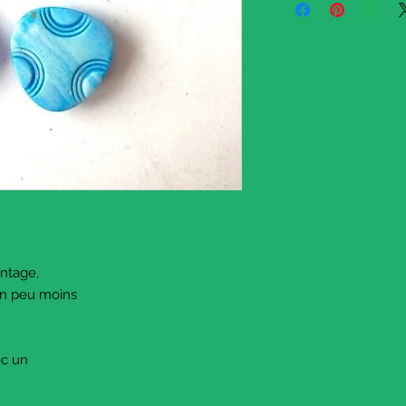
A nice little set of 6 c
I really love these od
they are turquoise blu
photo makes them a lit
They are made with pla
back for sewing.
Which makes them perf
or for those who knit li
Happy crafting !
The buttons are app
© The Sausage Crafts
April 2023. All photogr
intage,
 un peu moins
vec un