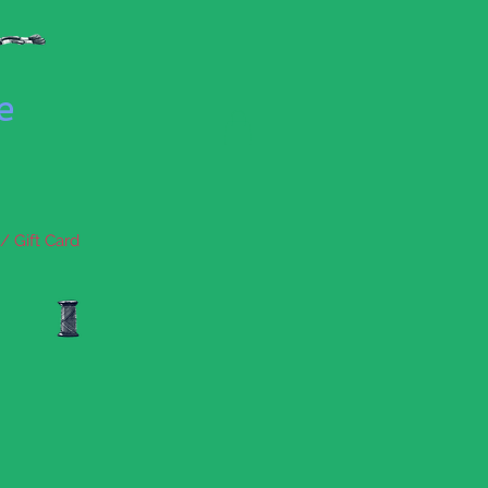
se
/ Gift Card