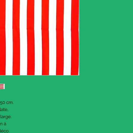
250 cm.
late,
 large.
en à
déco.