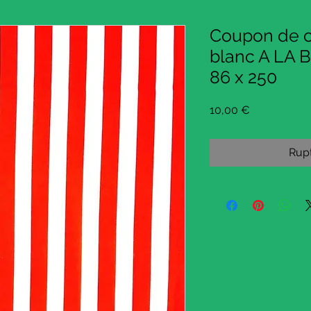
Coupon de c
blanc A LA 
86 x 250
Prix
10,00 €
Rupt