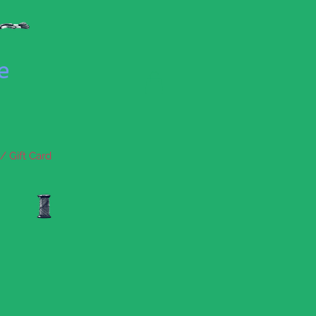
se
/ Gift Card