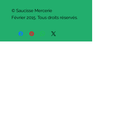
© Saucisse Mercerie
Février 2015. Tous droits réservés.
Paypal , CB, chèque
Acceptés
Facebook
Instagram
Pinterest
SOPHIELDESIGN
2 rue du général leclerc
88500 Mattaincourt
France