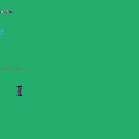
se
/ Gift Card