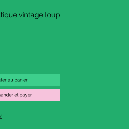
stique vintage loup
ter au panier
nder et payer