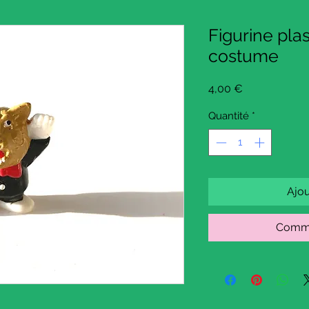
Figurine pla
costume
Prix
4,00 €
Quantité
*
Ajou
Comma