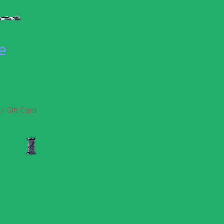
se
/ Gift Card