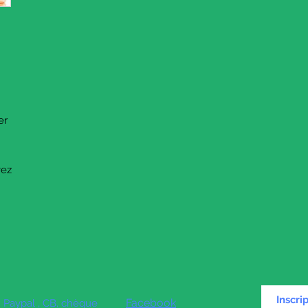
ier
avez
Inscri
Facebook
Paypal , CB, chèque