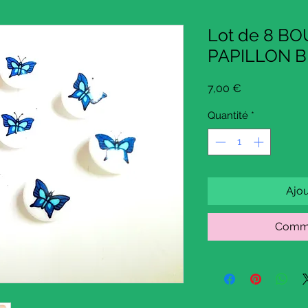
Lot de 8 B
PAPILLON BL
Prix
7,00 €
Quantité
*
Ajou
Comma