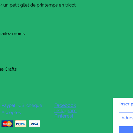
er un petit gilet de printemps en tricot
uhaitez moins.
e Crafts
Inscri
Facebook
Paypal , CB, chèque
Instagram
Acceptés
Pinterest