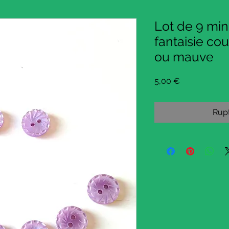
Lot de 9 min
fantaisie cou
ou mauve
Prix
5,00 €
Rupt