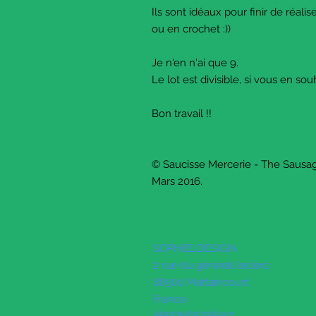
Ils sont idéaux pour finir de réalis
ou en crochet :))
Je n'en n'ai que 9.
Le lot est divisible, si vous en so
Bon travail !!
© Saucisse Mercerie - The Sausag
Mars 2016.
SOPHIELDESIGN
2 rue du général leclerc
88500 Mattaincourt
France
latanche@hotmail.com