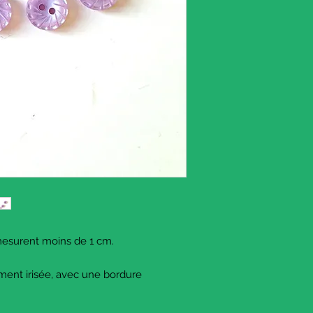
 mesurent moins de 1 cm.
ment irisée, avec une bordure