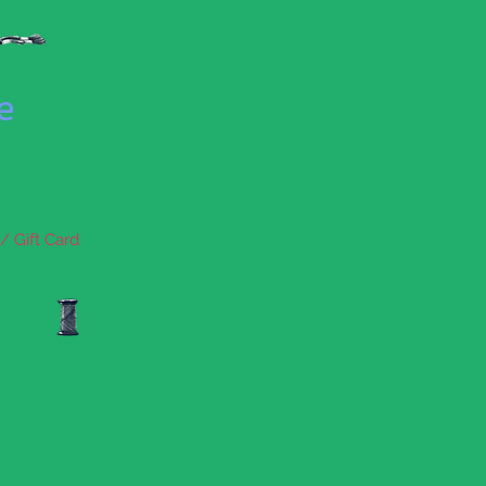
se
/ Gift Card