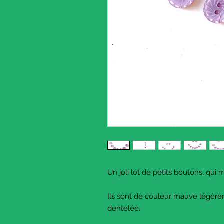
Un joli lot de petits boutons, qui
Ils sont de couleur mauve légère
dentelée.