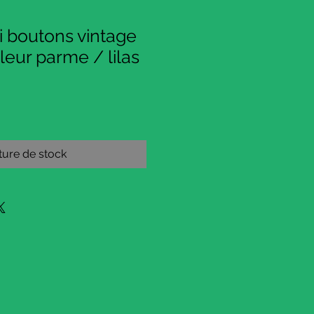
i boutons vintage
leur parme / lilas
ure de stock