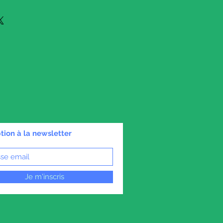
rcelain item, about 3 x 2 cm
 miniature chamber pot.
coration on the front.
ption à la newsletter
Je m'inscris