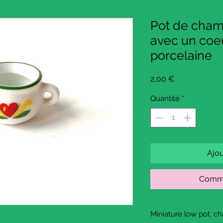
Pot de cham
avec un coeu
porcelaine
Prix
2,00 €
Quantité
*
Ajou
Comma
Miniature low pot, c