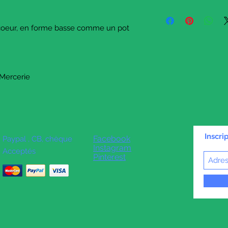
This is a miniature po
It has the shape of a
 coeur, en forme basse comme un pot
It has a little heart de
 Mercerie
Inscri
Facebook
Paypal , CB, chèque
Instagram
Acceptés
Pinterest