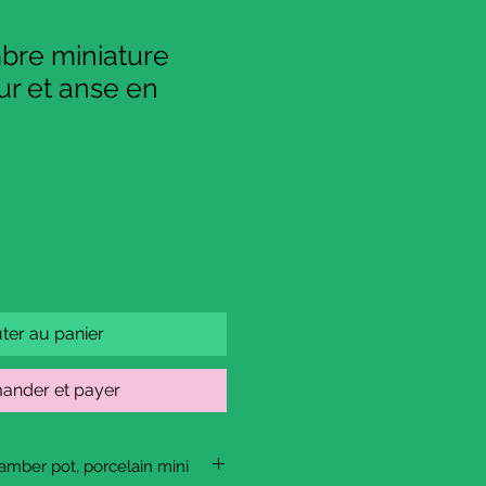
bre miniature
r et anse en
ter au panier
nder et payer
hamber pot, porcelain mini