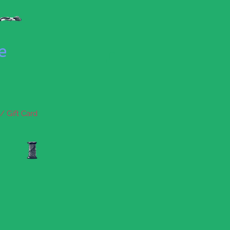
se
/ Gift Card