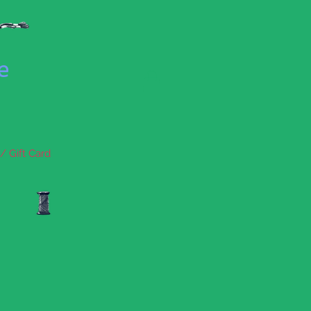
se
/ Gift Card