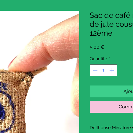
Sac de café 
de jute cous
12ème
Prix
5,00 €
Quantité
*
Ajou
Comma
Dollhouse Miniature 