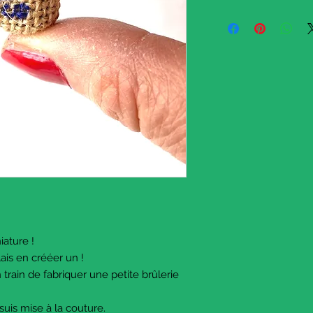
A tiny sack of coffee !
miniature for a long t
since I am currently cr
coffee shop.
It's made with sackclo
sewn.
It ships from France.
© The Sausage Craft
January 2026. All righ
iature !
lais en crééer un !
en train de fabriquer une petite brûlerie
suis mise à la couture.