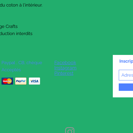
du coton à l'intérieur.
ge Crafts
duction interdits
Inscri
Facebook
Paypal , CB, chèque
Instagram
Acceptés
Pinterest