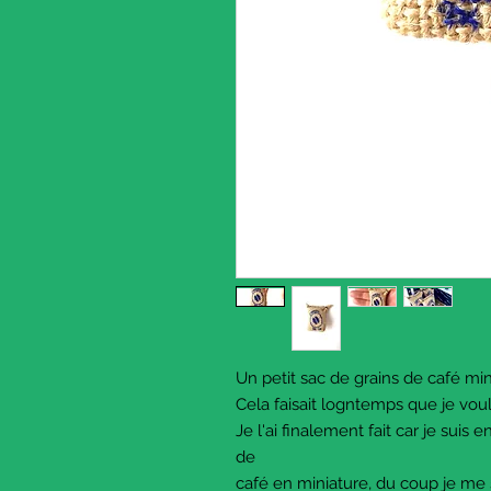
Un petit sac de grains de café min
Cela faisait logntemps que je vou
Je l'ai finalement fait car je suis 
de
café en miniature, du coup je me 