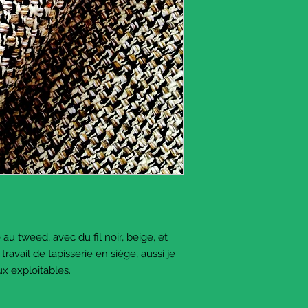
example to sew
teaddy bears, make sm
cover small items.
The pieces dimensions
1 large rectangular pi
inches
1 medium sized rectan
26 x 11 inches
1 L shaped piece 38 x 
x 9.84 inches
It's really a beautiful f
Please write if you ha
The price is for the th
© The Sausage Craft
au tweed, avec du fil noir, beige, et
travail de tapisserie en siège, aussi je
ux exploitables.