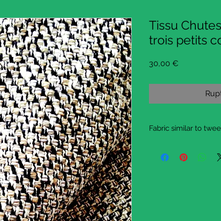
Tissu Chutes
trois petits
Prix
30,00 €
Rupt
Fabric similar to twee
This fabric is very nic
black, beige, and
white threads mingled
left after an
upholstery job. The fa
France, is always
of superior quality.
Here I offer three smal