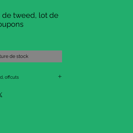
 de tweed, lot de
 coupons
ure de stock
d, offcuts
e, and similar to tweed. It has
. These pieces are what were
bric they use in upholstery in
l pieces, that you can reuse for