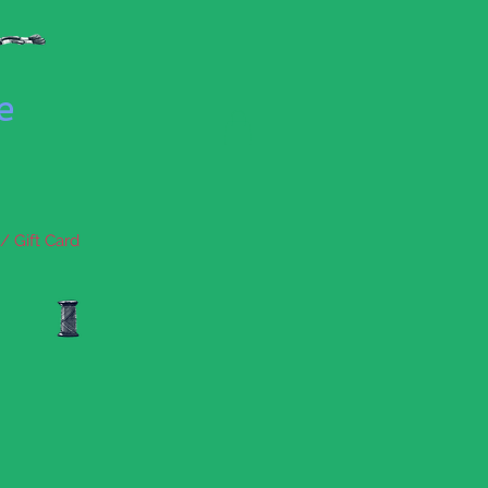
se
/ Gift Card