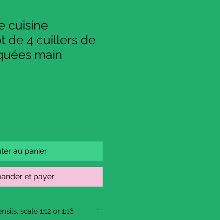
e cuisine
t de 4 cuillers de
iquées main
ter au panier
nder et payer
sils, scale 1:12 or 1:16