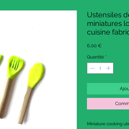
Ustensiles d
miniatures lo
cuisine fabr
Prix
6,00 €
Quantité
*
Ajou
Comma
Miniature cooking uten