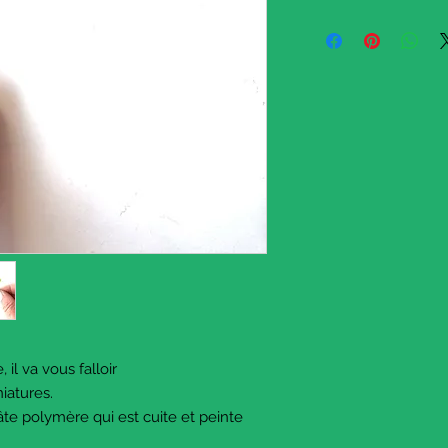
If you have a miniatur
these !
They are miniature co
polymer clay.
I modelled the clay, b
There are four spoons
look like
the ones I have at hom
Dimensions : 4 cm ap
Not suitable for youn
They may break as the
playing but for mini d
© The Sausage Miniat
March 2022. All rights
 il va vous falloir
iatures.
pâte polymère qui est cuite et peinte