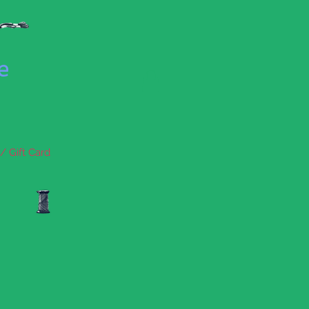
se
/ Gift Card