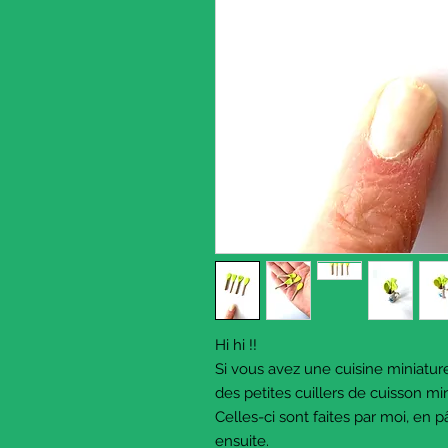
Hi hi !!
Si vous avez une cuisine miniature,
des petites cuillers de cuisson min
Celles-ci sont faites par moi, en 
ensuite.