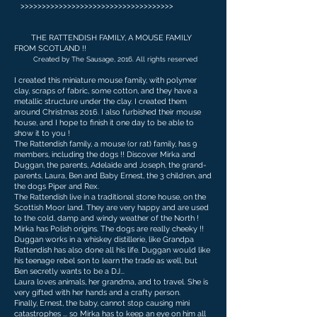
>>>>>>>>>>>>>>>>>>>>>>>>>>>>>>>>>>>>
THE RATTENDISH FAMILY, A MOUSE FAMILY
FROM SCOTLAND !!
Created by The Sausage, 2016. All rights reserved
I created this miniature mouse family, with polymer
clay, scraps of fabric, some cotton, and they have a
metallic structure under the clay. I created them
around Christmas 2016. I also furbished their mouse
house, and I hope to finish it one day to be able to
show it to you !
The Rattendish family, a mouse (or rat) family, has 9
members, including the dogs !! Discover Mirka and
Duggan, the parents, Adelaide and Joseph, the grand-
parents, Laura, Ben and Baby Ernest, the 3 children, and
the dogs Piper and Rex.
The Rattendish live in a traditional stone house, on the
Scottish Moor land. They are very happy and are used
to the cold, damp and windy weather of the North !
Mirka has Polish origins. The dogs are really cheeky !!
Duggan works in a whiskey distillerie, like Grandpa
Rattendish has also done all his life. Duggan would like
his teenage rebel son to learn the trade as well, but
Ben secretly wants to be a DJ...
Laura loves animals, her grandma, and to travel. She is
very gifted with her hands and a crafty person.
Finally, Ernest, the baby, cannot stop causing mini
catastrophes ... so Mirka has to keep an eye on him all