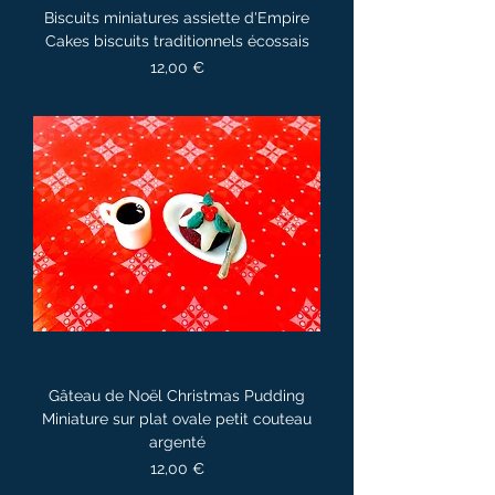
Biscuits miniatures assiette d'Empire
Cakes biscuits traditionnels écossais
Prix
12,00 €
Gâteau de Noël Christmas Pudding
Miniature sur plat ovale petit couteau
argenté
Prix
12,00 €