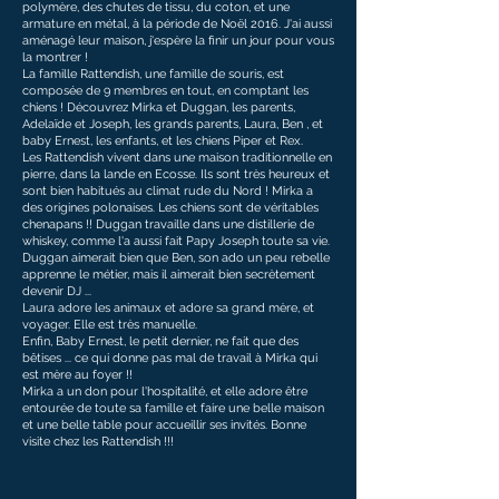
polymère, des chutes de tissu, du coton, et une
armature en métal, à la période de Noël 2016. J'ai aussi
aménagé leur maison, j'espère la finir un jour pour vous
la montrer !
La famille Rattendish, une famille de souris, est
composée de 9 membres en tout, en comptant les
chiens ! Découvrez Mirka et Duggan, les parents,
Adelaïde et Joseph, les grands parents, Laura, Ben , et
baby Ernest, les enfants, et les chiens Piper et Rex.
Les Rattendish vivent dans une maison traditionnelle en
pierre, dans la lande en Ecosse. Ils sont très heureux et
sont bien habitués au climat rude du Nord ! Mirka a
des origines polonaises. Les chiens sont de véritables
chenapans !! Duggan travaille dans une distillerie de
whiskey, comme l'a aussi fait Papy Joseph toute sa vie.
Duggan aimerait bien que Ben, son ado un peu rebelle
apprenne le métier, mais il aimerait bien secrètement
devenir DJ ...
Laura adore les animaux et adore sa grand mère, et
voyager. Elle est très manuelle.
Enfin, Baby Ernest, le petit dernier, ne fait que des
bêtises ... ce qui donne pas mal de travail à Mirka qui
est mère au foyer !!
Mirka a un don pour l'hospitalité, et elle adore être
entourée de toute sa famille et faire une belle maison
et une belle table pour accueillir ses invités. Bonne
visite chez les Rattendish !!!