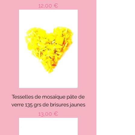
Prix
12,00 €
Tesselles de mosaïque pâte de
verre 135 grs de brisures jaunes
Prix
13,00 €