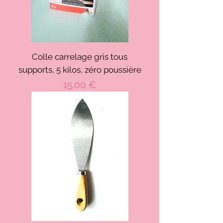
Colle carrelage gris tous
supports, 5 kilos, zéro poussière
Prix
15,00 €