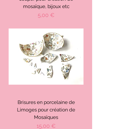
mosaïque, bijoux etc
Prix
5,00 €
Brisures en porcelaine de
Limoges pour création de
Mosaïques
Prix
15,00 €