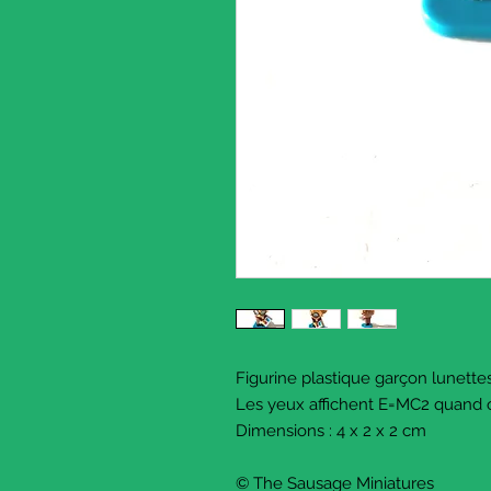
Figurine plastique garçon lunet
Les yeux affichent E=MC2 quand 
Dimensions : 4 x 2 x 2 cm
© The Sausage Miniatures