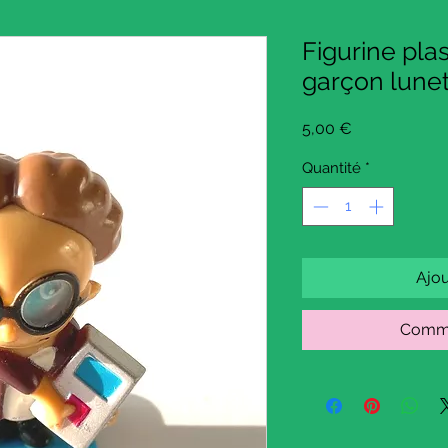
Figurine pla
garçon lune
Prix
5,00 €
Quantité
*
Ajou
Comma