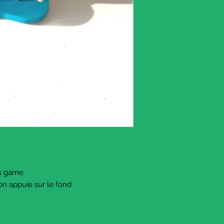
tes game
on appuie sur le fond