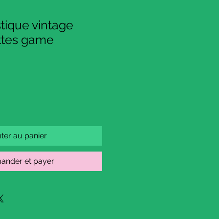
stique vintage
ttes game
ter au panier
nder et payer