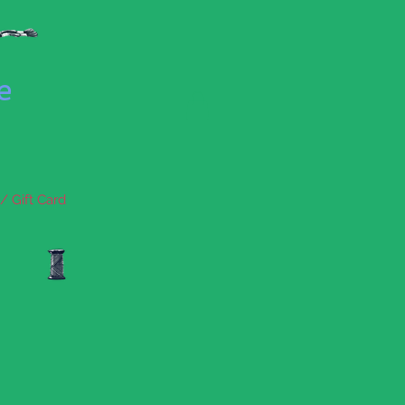
se
/ Gift Card